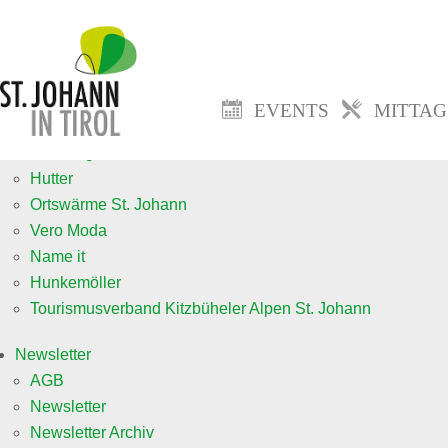
Events
Veranstaltung anmelden neu
Mittagsmenü
EVENTS
MITTA
Jobs
fa. Goingsoft
Hutter
Ortswärme St. Johann
Vero Moda
Name it
Hunkemöller
Tourismusverband Kitzbüheler Alpen St. Johann
Newsletter
AGB
Newsletter
Newsletter Archiv