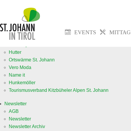
Events
Veranstaltung anmelden neu
Mittagsmenü
EVENTS
MITTA
Jobs
fa. Goingsoft
Hutter
Ortswärme St. Johann
Vero Moda
Name it
Hunkemöller
Tourismusverband Kitzbüheler Alpen St. Johann
Newsletter
AGB
Newsletter
Newsletter Archiv