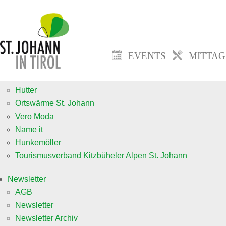
Events
Veranstaltung anmelden neu
Mittagsmenü
EVENTS
MITTA
Jobs
fa. Goingsoft
Hutter
Ortswärme St. Johann
Vero Moda
Name it
Hunkemöller
Tourismusverband Kitzbüheler Alpen St. Johann
Newsletter
AGB
Newsletter
Newsletter Archiv