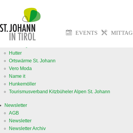
Events
Veranstaltung anmelden neu
Mittagsmenü
EVENTS
MITTA
Jobs
fa. Goingsoft
Hutter
Ortswärme St. Johann
Vero Moda
Name it
Hunkemöller
Tourismusverband Kitzbüheler Alpen St. Johann
Newsletter
AGB
Newsletter
Newsletter Archiv