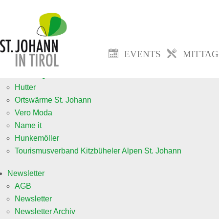
Events
Veranstaltung anmelden neu
Mittagsmenü
EVENTS
MITTA
Jobs
fa. Goingsoft
Hutter
Ortswärme St. Johann
Vero Moda
Name it
Hunkemöller
Tourismusverband Kitzbüheler Alpen St. Johann
Newsletter
AGB
Newsletter
Newsletter Archiv