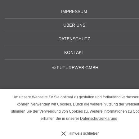
IMPRESSUM
ÜBER UNS
DATENSCHUTZ
KONTAKT
©
FUTUREWEB GMBH
Um unsere Webseite für Sie optimal zu gestalten und fortlaufend verbesser
können, verwenden wir Cookies. Durch die weitere Nutzung der Websei
stimmen Sie der Verwendung von Cookies zu. Weitere Informationen zu Co
erhalten Sie in unserer
Datenschutzerklärung
‹
›
Hinweis schließen
×