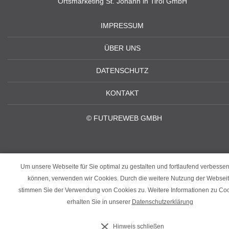
Ortsmarketing St. Johann in Tirol GmbH
IMPRESSUM
ÜBER UNS
DATENSCHUTZ
KONTAKT
©
FUTUREWEB GMBH
Um unsere Webseite für Sie optimal zu gestalten und fortlaufend verbesser
können, verwenden wir Cookies. Durch die weitere Nutzung der Websei
stimmen Sie der Verwendung von Cookies zu. Weitere Informationen zu Co
erhalten Sie in unserer
Datenschutzerklärung
‹
›
Hinweis schließen