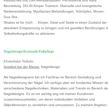
Klassisches und Zen-Meridiansystem. Fernöstliche und Hara
Beurteilung. DO-IN Körper Trainerin. Manuelle und energetische
Narbenentstörung. Myofaszien Behandlungen, Schröpfen, Moxen,
Gua-Sha.
Shiatsu ist für mich … Körper, Geist und Seele in einen Zustand der
absoluten Entspannung zu bringen und mit gezielten Berührungen d
Selbstheilungskräfte zu aktivieren.
Nageldesign/Kosmetik/Fußpflege
Klosterhuber Nathalie
Angebot bei der Messe:
Nageldesign
Als Nageldesignerin bin ich Fachfrau im Bereich Gestaltung und
Verschönerung der Nägel. Ich verfüge über ein fundiertes Wissen ü
verschiedene Nageltechniken, Materialien und Trends im Bereich de
Nageldesigns. Es ist mir wichtig eng mit meinen Kundinnen
zusammenzuarbeiten, um deren individuellen Vorlieben und
Stilpräferenzen zu verstehen und umzusetzen. Zu meinem Angebot