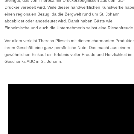
Steingut, das von Theresa mit Druckerzeugnissen aus dem 3D-
Drucker veredelt wird. Viele dieser handwerklichen Kunstwerke hab
einen regionalen Bezug, da die Bergwelt rund um St. Johann
abgebildet oder angedeutet wird. Damit haben Gäste wie
Einheimische und auch die Unternehmerin selbst eine Riesenfreude
Vor allem verleiht Theresa Plieseis mit diesen charmanten Produkte
ihrem Geschäft eine ganz persönliche Note. Das macht aus einem
gewöhnlichen Einkauf ein Erlebnis voller Freude und Herzlichkeit im
Geschenks ABC in St. Johann.