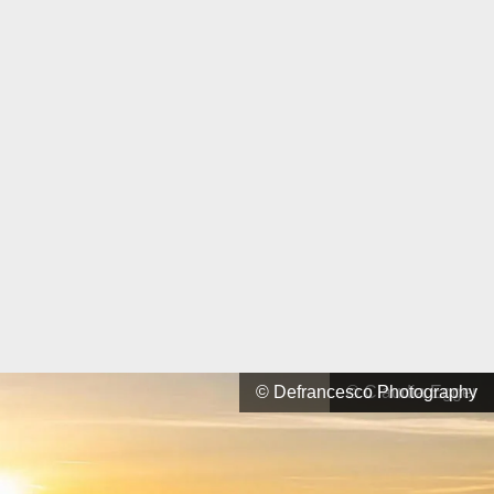
© Defrancesco Photography
© Claudia Egger