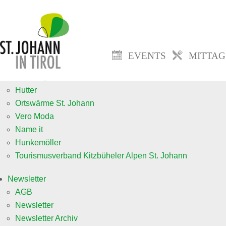
Events
Veranstaltung anmelden neu
Mittagsmenü
EVENTS
MITTA
Jobs
fa. Goingsoft
Hutter
Ortswärme St. Johann
Vero Moda
Name it
Hunkemöller
Tourismusverband Kitzbüheler Alpen St. Johann
Newsletter
AGB
Newsletter
Newsletter Archiv