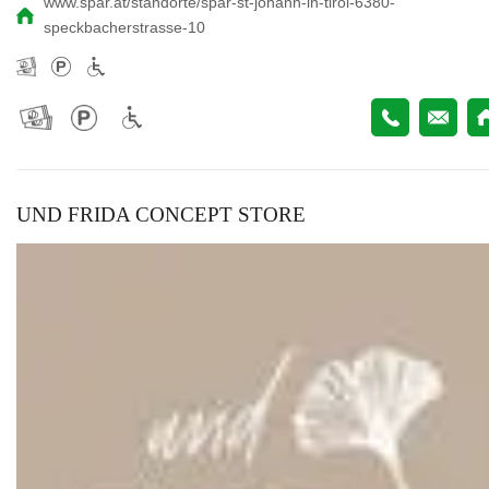
www.spar.at/standorte/spar-st-johann-in-tirol-6380-
speckbacherstrasse-10
UND FRIDA CONCEPT STORE