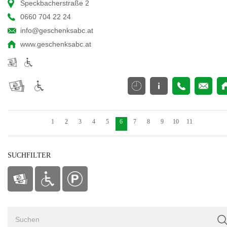
Speckbacherstraße 2
0660 704 22 24
info@geschenksabc.at
www.geschenksabc.at
1
2
3
4
5
6
7
8
9
10
11
SUCHFILTER