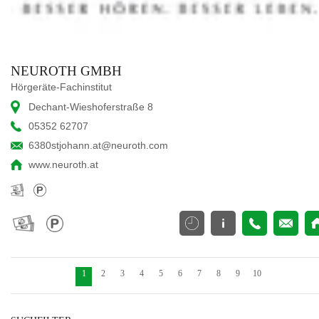
NEUROTH GMBH
Hörgeräte-Fachinstitut
Dechant-Wieshoferstraße 8
05352 62707
6380stjohann.at@neuroth.com
www.neuroth.at
1
2
3
4
5
6
7
8
9
10