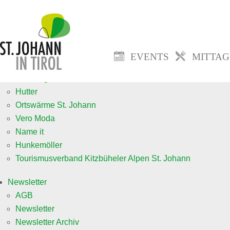
Events
Veranstaltung anmelden neu
Mittagsmenü
EVENTS
MITTA
Jobs
fa. Goingsoft
Hutter
Ortswärme St. Johann
Vero Moda
Name it
Hunkemöller
Tourismusverband Kitzbüheler Alpen St. Johann
Newsletter
AGB
Newsletter
Newsletter Archiv