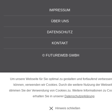
IMPRESSUM
ÜBER UNS
DATENSCHUTZ
KONTAKT
©
FUTUREWEB GMBH
Um unsere Webseite für Sie optimal zu gestalten und fortlaufend verbesser
können, verwenden wir Cookies. Durch die weitere Nutzung der Websei
stimmen Sie der Verwendung von Cookies zu. Weitere Informationen zu Co
erhalten Sie in unserer
Datenschutzerklärung
‹
›
Hinweis schließen
×