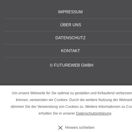
IMPRESSUM
ÜBER UNS
DATENSCHUTZ
KONTAKT
©
FUTUREWEB GMBH
Um unsere Webseite für Sie optimal zu gestalten und fortlaufend verbesser
können, verwenden wir Cookies. Durch die weitere Nutzung der Websei
stimmen Sie der Verwendung von Cookies zu. Weitere Informationen zu Co
erhalten Sie in unserer
Datenschutzerklärung
‹
›
Hinweis schließen
×