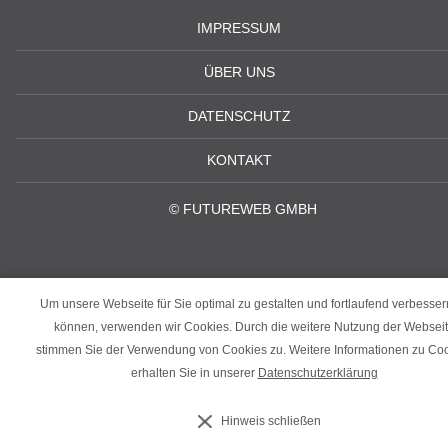
IMPRESSUM
ÜBER UNS
DATENSCHUTZ
KONTAKT
©
FUTUREWEB GMBH
Um unsere Webseite für Sie optimal zu gestalten und fortlaufend verbesser
können, verwenden wir Cookies. Durch die weitere Nutzung der Websei
stimmen Sie der Verwendung von Cookies zu. Weitere Informationen zu Co
erhalten Sie in unserer
Datenschutzerklärung
‹
›
Hinweis schließen
×