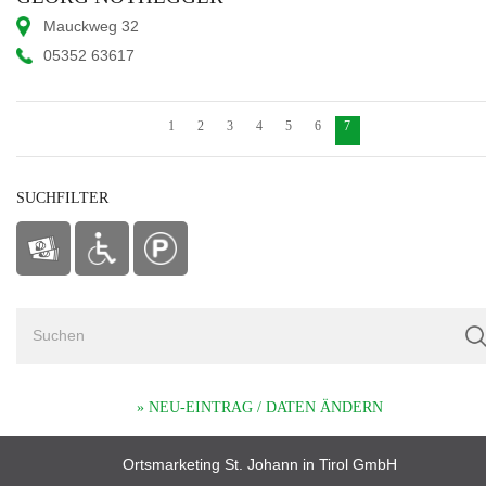
Mauckweg 32
05352 63617
1
2
3
4
5
6
7
SUCHFILTER
» NEU-EINTRAG / DATEN ÄNDERN
Ortsmarketing St. Johann in Tirol GmbH