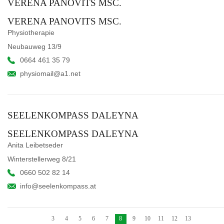
VERENA PANOVITS MSC.
VERENA PANOVITS MSC.
Physiotherapie
Neubauweg 13/9
0664 461 35 79
physiomail@a1.net
SEELENKOMPASS DALEYNA
SEELENKOMPASS DALEYNA
Anita Leibetseder
Winterstellerweg 8/21
0660 502 82 14
info@seelenkompass.at
3
4
5
6
7
8
9
10
11
12
13