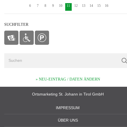
6
7
8
9
10
11
12
13
14
15
16
SUCHFILTER
» NEU-EINTRAG / DATEN ÄNDERN
Ortsmarketing St. Johann in Tirol GmbH
IMPRESSUM
ÜBER UNS