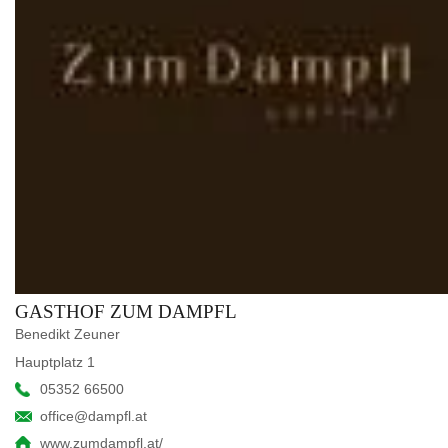
GASTHOF ZUM DAMPFL
Benedikt Zeuner
Hauptplatz 1
05352 66500
office@dampfl.at
www.zumdampfl.at/