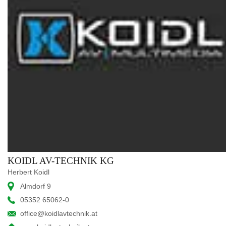
KOIDL AV-TECHNIK KG
Herbert Koidl
Almdorf 9
05352 65062-0
office@koidlavtechnik.at