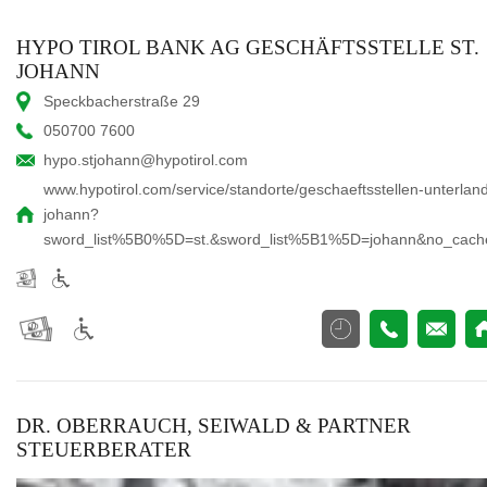
HYPO TIROL BANK AG GESCHÄFTSSTELLE ST.
JOHANN
Speckbacherstraße 29
050700 7600
hypo.stjohann@hypotirol.com
www.hypotirol.com/service/standorte/geschaeftsstellen-unterland
johann?
sword_list%5B0%5D=st.&sword_list%5B1%5D=johann&no_cach
DR. OBERRAUCH, SEIWALD & PARTNER
STEUERBERATER