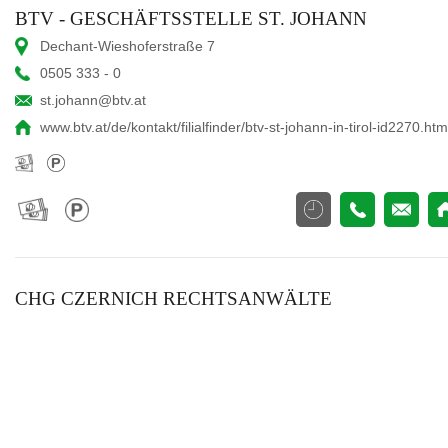
BTV - GESCHÄFTSSTELLE ST. JOHANN
Dechant-Wieshoferstraße 7
0505 333 - 0
st.johann@btv.at
www.btv.at/de/kontakt/filialfinder/btv-st-johann-in-tirol-id2270.htm
CHG CZERNICH RECHTSANWÄLTE