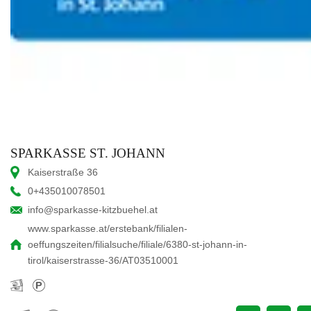
SPARKASSE ST. JOHANN
Kaiserstraße 36
0+435010078501
info@sparkasse-kitzbuehel.at
www.sparkasse.at/erstebank/filialen-
oeffungszeiten/filialsuche/filiale/6380-st-johann-in-
tirol/kaiserstrasse-36/AT03510001