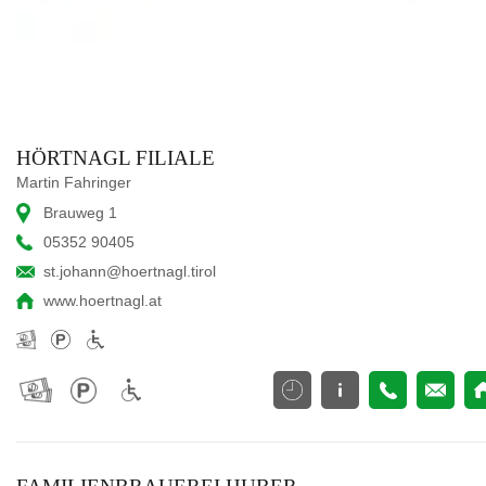
HÖRTNAGL FILIALE
Martin Fahringer
Brauweg 1
05352 90405
st.johann@hoertnagl.tirol
www.hoertnagl.at