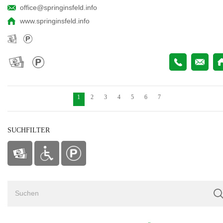
office@springinsfeld.info
www.springinsfeld.info
1
2
3
4
5
6
7
SUCHFILTER